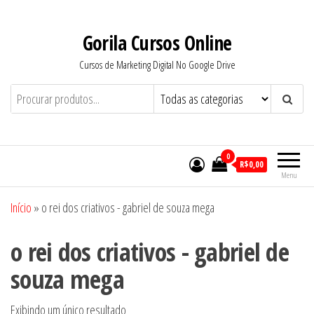
Pular
para
Gorila Cursos Online
o
Cursos de Marketing Digital No Google Drive
conteúdo
0
R$0,00
Menu
Início
»
o rei dos criativos - gabriel de souza mega
o rei dos criativos - gabriel de
souza mega
Exibindo um único resultado