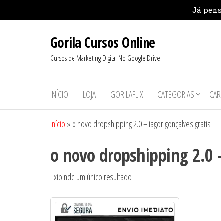
Pular
Gorila Cursos Online
para
o
Cursos de Marketing Digital No Google Drive
conteúdo
INÍCIO
LOJA
GORILAFLIX
CATEGORIAS
CAR
Início
»
o novo dropshipping 2.0 – iagor gonçalves gratis
o novo dropshipping 2.0 –
Exibindo um único resultado