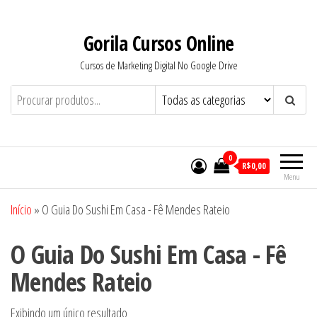
Pular
para
Gorila Cursos Online
o
Cursos de Marketing Digital No Google Drive
conteúdo
0
R$0,00
Menu
Início
»
O Guia Do Sushi Em Casa - Fê Mendes Rateio
O Guia Do Sushi Em Casa - Fê
Mendes Rateio
Exibindo um único resultado