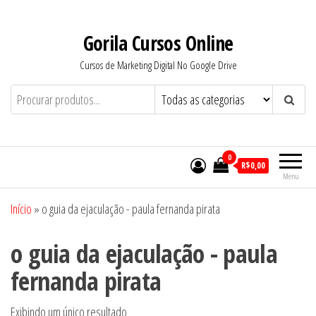
Pular
para
Gorila Cursos Online
o
Cursos de Marketing Digital No Google Drive
conteúdo
0
R$0,00
Menu
Início
»
o guia da ejaculação - paula fernanda pirata
o guia da ejaculação - paula
fernanda pirata
Exibindo um único resultado