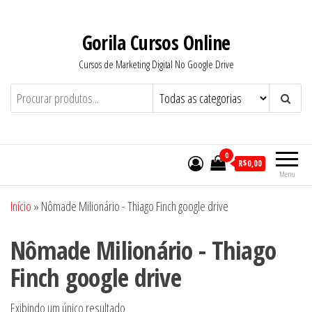
Pular
para
Gorila Cursos Online
o
Cursos de Marketing Digital No Google Drive
conteúdo
0
R$0,00
Menu
Início
»
Nômade Milionário - Thiago Finch google drive
Nômade Milionário - Thiago
Finch google drive
Exibindo um único resultado