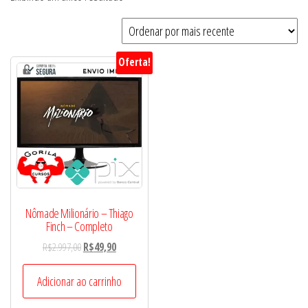
Oferta!
Nômade Milionário – Thiago
Finch – Completo
O
O
R$
2.997,00
R$
49,90
preço
preço
original
atual
Adicionar ao carrinho
era:
é: