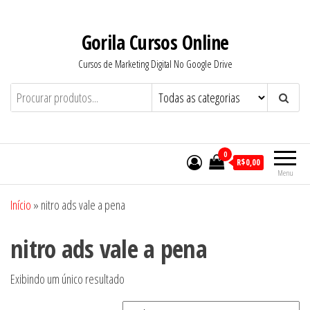
Pular
para
Gorila Cursos Online
o
Cursos de Marketing Digital No Google Drive
conteúdo
0
R$0,00
Menu
Início
»
nitro ads vale a pena
nitro ads vale a pena
Exibindo um único resultado