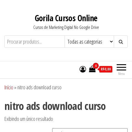
Pular
para
Gorila Cursos Online
o
Cursos de Marketing Digital No Google Drive
conteúdo
0
R$0,00
Menu
Início
»
nitro ads download curso
nitro ads download curso
Exibindo um único resultado