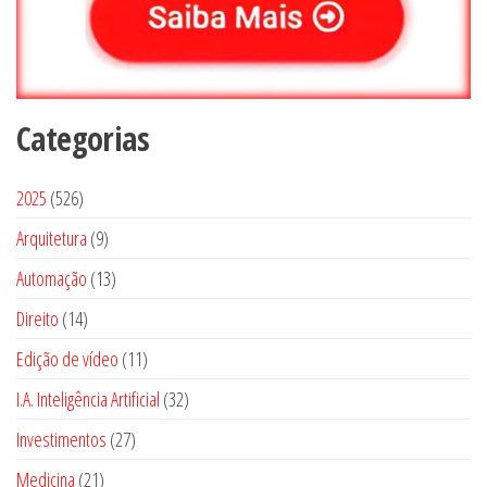
Categorias
5
2025
526
2
9
Arquitetura
9
6
p
1
Automação
13
p
r
3
1
Direito
14
r
o
p
4
o
1
Edição de vídeo
d
11
r
p
d
1
u
3
I.A. Inteligência Artificial
o
32
r
u
p
t
2
d
2
Investimentos
o
27
t
r
o
p
u
7
d
o
2
Medicina
21
o
s