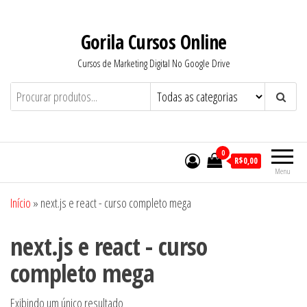
Pular
para
Gorila Cursos Online
o
Cursos de Marketing Digital No Google Drive
conteúdo
0
R$0,00
Menu
Início
»
next.js e react - curso completo mega
next.js e react - curso
completo mega
Exibindo um único resultado