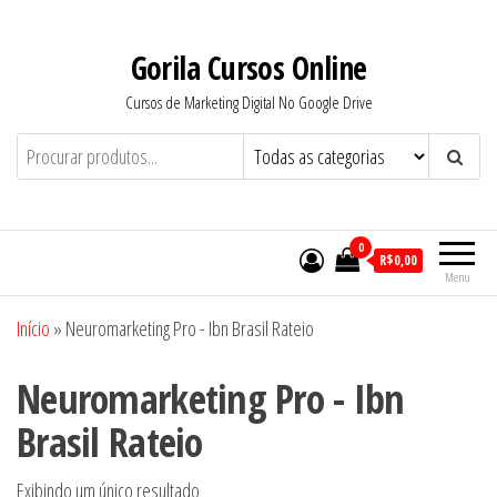
Pular
para
Gorila Cursos Online
o
Cursos de Marketing Digital No Google Drive
conteúdo
0
R$0,00
Menu
Início
»
Neuromarketing Pro - Ibn Brasil Rateio
Neuromarketing Pro - Ibn
Brasil Rateio
Exibindo um único resultado