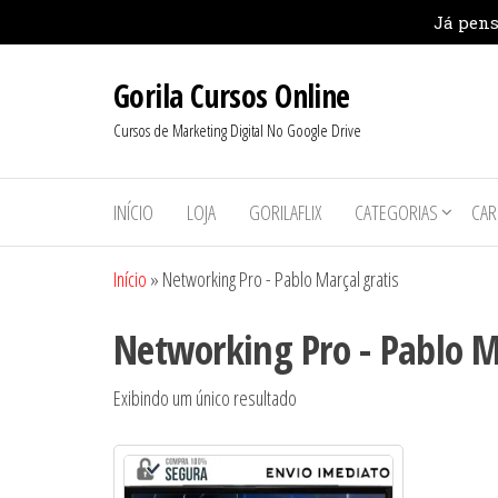
Pular
Gorila Cursos Online
para
o
Cursos de Marketing Digital No Google Drive
conteúdo
INÍCIO
LOJA
GORILAFLIX
CATEGORIAS
CAR
Início
»
Networking Pro - Pablo Marçal gratis
Networking Pro - Pablo M
Exibindo um único resultado