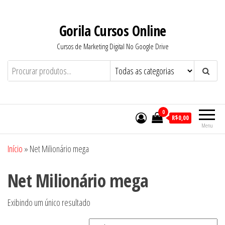
Pular
para
Gorila Cursos Online
o
Cursos de Marketing Digital No Google Drive
conteúdo
0
R$0,00
Menu
Início
»
Net Milionário mega
Net Milionário mega
Exibindo um único resultado