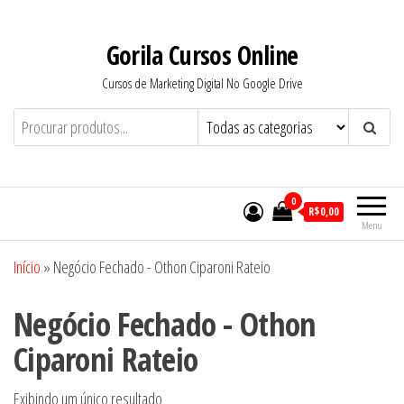
Pular
para
Gorila Cursos Online
o
Cursos de Marketing Digital No Google Drive
conteúdo
0
R$0,00
Menu
Início
»
Negócio Fechado - Othon Ciparoni Rateio
Negócio Fechado - Othon
Ciparoni Rateio
Exibindo um único resultado