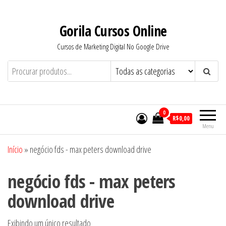
Pular
para
Gorila Cursos Online
o
Cursos de Marketing Digital No Google Drive
conteúdo
0
R$0,00
Menu
Início
»
negócio fds - max peters download drive
negócio fds - max peters
download drive
Exibindo um único resultado