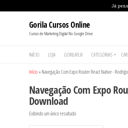
Pular
Gorila Cursos Online
para
o
Cursos de Marketing Digital No Google Drive
conteúdo
INÍCIO
LOJA
GORILAFLIX
CATEGORIAS
CAR
Início
»
Navegação Com Expo Router React Native - Rodrig
Navegação Com Expo Route
Download
Exibindo um único resultado