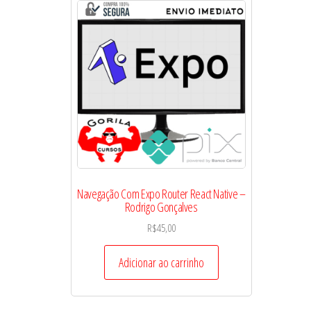
Navegação Com Expo Router React Native –
Rodrigo Gonçalves
R$
45,00
Adicionar ao carrinho