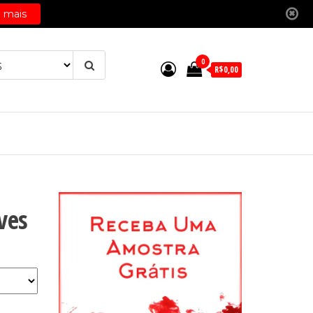
0
R$0,00
ves