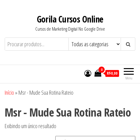
Pular
para
Gorila Cursos Online
o
Cursos de Marketing Digital No Google Drive
conteúdo
0
R$0,00
Menu
Início
»
Msr - Mude Sua Rotina Rateio
Msr - Mude Sua Rotina Rateio
Exibindo um único resultado