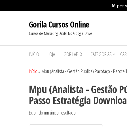
Pular
Gorila Cursos Online
para
o
Cursos de Marketing Digital No Google Drive
conteúdo
INÍCIO
LOJA
GORILAFLIX
CATEGORIAS
CAR
Início
»
Mpu (Analista - Gestão Pública) Pacotaço - Pacote
Mpu (Analista - Gestão Pú
Passo Estratégia Downlo
Exibindo um único resultado