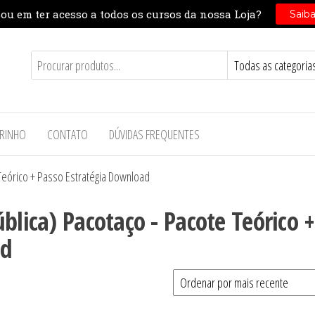
RINHO
CONTATO
DÚVIDAS FREQUENTES
 Teórico + Passo Estratégia Download
blica) Pacotaço - Pacote Teórico +
ad