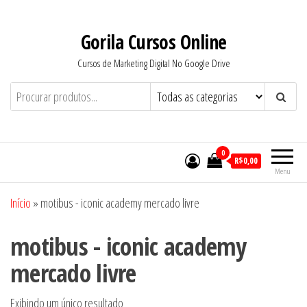
Pular
para
Gorila Cursos Online
o
Cursos de Marketing Digital No Google Drive
conteúdo
0
R$0,00
Menu
Início
»
motibus - iconic academy mercado livre
motibus - iconic academy
mercado livre
Exibindo um único resultado