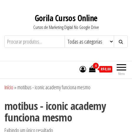
Pular
para
Gorila Cursos Online
o
Cursos de Marketing Digital No Google Drive
conteúdo
0
R$0,00
Menu
Início
»
motibus - iconic academy funciona mesmo
motibus - iconic academy
funciona mesmo
Exibindo um único resultado