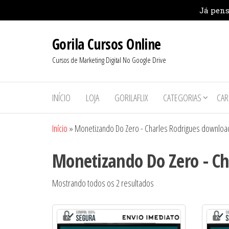
Pular
Gorila Cursos Online
para
o
Cursos de Marketing Digital No Google Drive
conteúdo
INÍCIO
LOJA
GORILAFLIX
CATEGORIAS
CAR
Início
»
Monetizando Do Zero - Charles Rodrigues downloa
Monetizando Do Zero - Ch
Classificado
Mostrando todos os 2 resultados
por
mais
recente