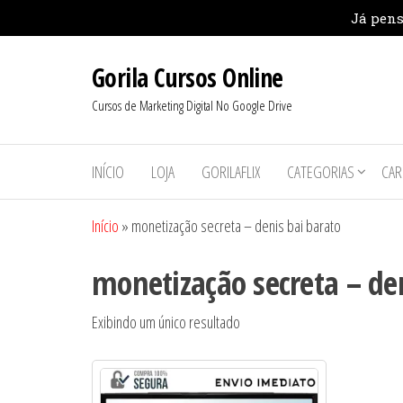
Pular
Gorila Cursos Online
para
o
Cursos de Marketing Digital No Google Drive
conteúdo
INÍCIO
LOJA
GORILAFLIX
CATEGORIAS
CAR
Início
»
monetização secreta – denis bai barato
monetização secreta – de
Exibindo um único resultado