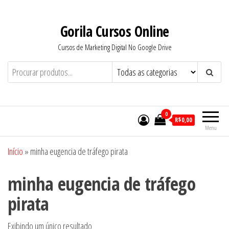
Pular
para
Gorila Cursos Online
o
Cursos de Marketing Digital No Google Drive
conteúdo
0
R$0,00
Menu
Início
»
minha eugencia de tráfego pirata
minha eugencia de tráfego
pirata
Exibindo um único resultado