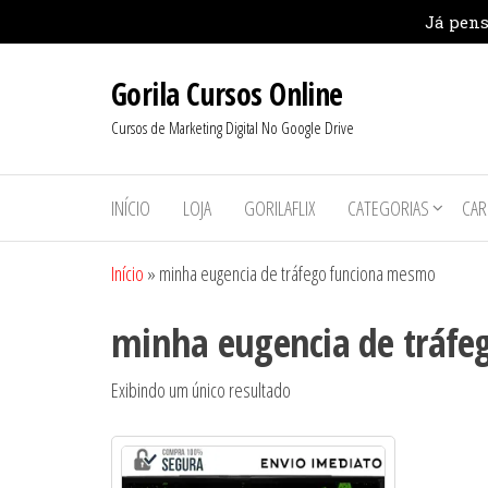
Pular
Gorila Cursos Online
para
o
Cursos de Marketing Digital No Google Drive
conteúdo
INÍCIO
LOJA
GORILAFLIX
CATEGORIAS
CAR
Início
»
minha eugencia de tráfego funciona mesmo
minha eugencia de tráf
Exibindo um único resultado