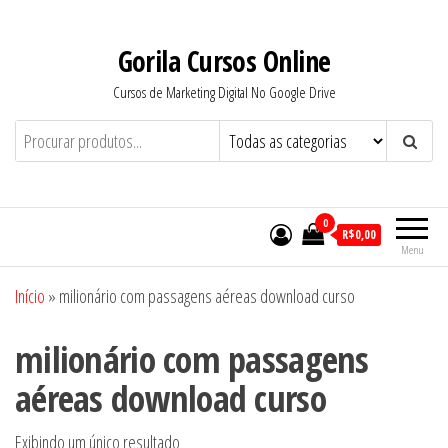
Pular
para
Gorila Cursos Online
o
Cursos de Marketing Digital No Google Drive
conteúdo
0
R$0,00
Menu
Início
»
milionário com passagens aéreas download curso
milionário com passagens
aéreas download curso
Exibindo um único resultado