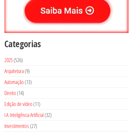
Categorias
5
2025
526
2
9
Arquitetura
9
6
p
1
Automação
13
p
r
3
1
Direito
14
r
o
p
4
o
1
Edição de vídeo
d
11
r
p
d
1
u
3
I.A. Inteligência Artificial
o
32
r
u
p
t
2
d
2
Investimentos
o
27
t
r
o
p
u