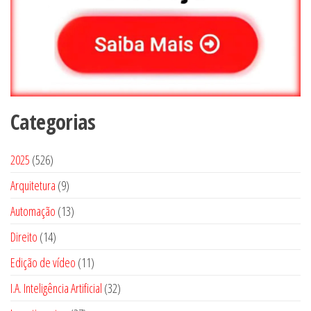
Categorias
5
2025
526
2
9
Arquitetura
9
6
p
1
Automação
13
p
r
3
1
Direito
14
r
o
p
4
o
1
Edição de vídeo
d
11
r
p
d
1
u
3
I.A. Inteligência Artificial
o
32
r
u
p
t
2
d