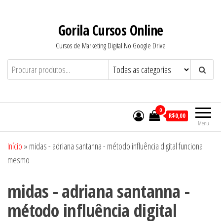
Pular
para
Gorila Cursos Online
o
Cursos de Marketing Digital No Google Drive
conteúdo
0
R$0,00
Menu
Início
»
midas - adriana santanna - método influência digital funciona
mesmo
midas - adriana santanna -
método influência digital