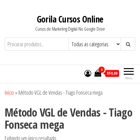
Pular
para
Gorila Cursos Online
o
Cursos de Marketing Digital No Google Drive
conteúdo
0
R$0,00
Menu
Início
»
Método VGL de Vendas - Tiago Fonseca mega
Método VGL de Vendas - Tiago
Fonseca mega
Exibindo um único resultado