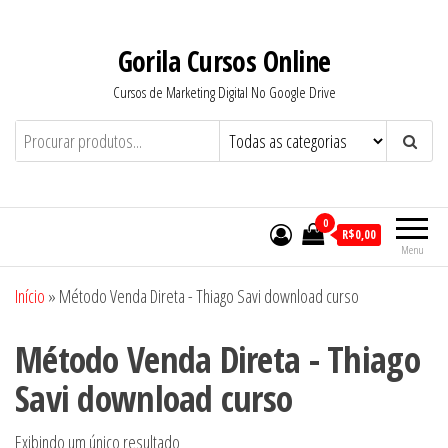
Pular
para
Gorila Cursos Online
o
Cursos de Marketing Digital No Google Drive
conteúdo
0
R$0,00
Menu
Início
»
Método Venda Direta - Thiago Savi download curso
Método Venda Direta - Thiago
Savi download curso
Exibindo um único resultado