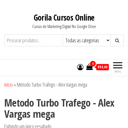
Pular
para
Gorila Cursos Online
o
Cursos de Marketing Digital No Google Drive
conteúdo
0
R$0,00
Menu
Início
»
Metodo Turbo Trafego - Alex Vargas mega
Metodo Turbo Trafego - Alex
Vargas mega
Exibindo um único resultado