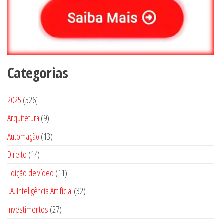
Categorias
5
2025
526
2
9
Arquitetura
9
6
p
1
Automação
13
p
r
3
1
Direito
14
r
o
p
4
o
1
Edição de vídeo
d
11
r
p
d
1
u
3
I.A. Inteligência Artificial
o
32
r
u
p
t
2
d
2
Investimentos
o
27
t
r
o
p
u