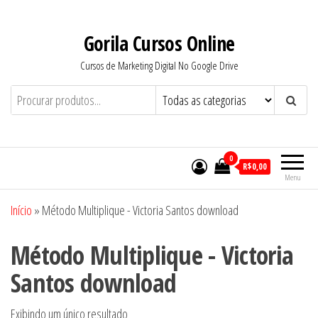
Pular
para
Gorila Cursos Online
o
Cursos de Marketing Digital No Google Drive
conteúdo
0
R$0,00
Menu
Início
»
Método Multiplique - Victoria Santos download
Método Multiplique - Victoria
Santos download
Exibindo um único resultado