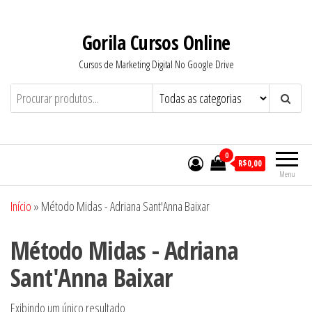
Pular
para
Gorila Cursos Online
o
Cursos de Marketing Digital No Google Drive
conteúdo
0
R$0,00
Menu
Início
»
Método Midas - Adriana Sant'Anna Baixar
Método Midas - Adriana
Sant'Anna Baixar
Exibindo um único resultado