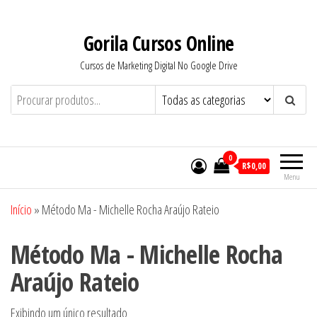
Pular
para
Gorila Cursos Online
o
Cursos de Marketing Digital No Google Drive
conteúdo
0
R$0,00
Menu
Início
»
Método Ma - Michelle Rocha Araújo Rateio
Método Ma - Michelle Rocha
Araújo Rateio
Exibindo um único resultado