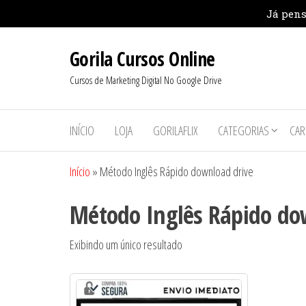
Pular
Gorila Cursos Online
para
o
Cursos de Marketing Digital No Google Drive
conteúdo
INÍCIO
LOJA
GORILAFLIX
CATEGORIAS
CAR
Início
»
Método Inglês Rápido download drive
Método Inglês Rápido do
Exibindo um único resultado