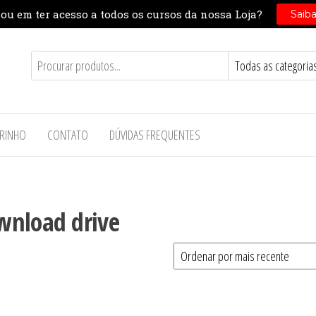
RINHO
CONTATO
DÚVIDAS FREQUENTES
wnload drive