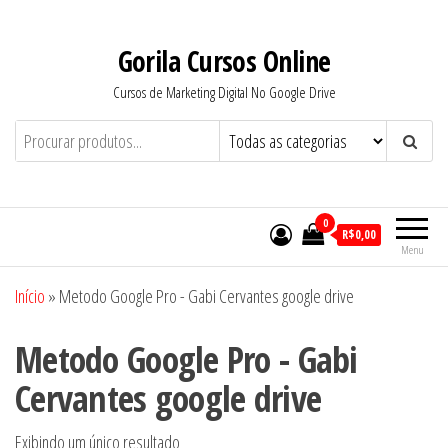
Pular
para
Gorila Cursos Online
o
Cursos de Marketing Digital No Google Drive
conteúdo
0
R$0,00
Menu
Início
»
Metodo Google Pro - Gabi Cervantes google drive
Metodo Google Pro - Gabi
Cervantes google drive
Exibindo um único resultado