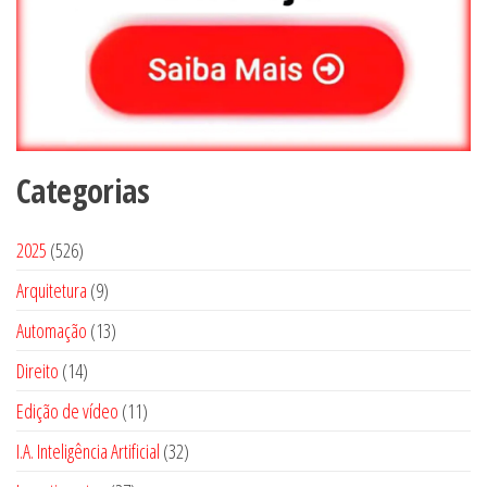
Categorias
5
2025
526
2
9
Arquitetura
9
6
p
1
Automação
13
p
r
3
1
Direito
14
r
o
p
4
o
1
Edição de vídeo
d
11
r
p
d
1
u
3
I.A. Inteligência Artificial
o
32
r
u
p
t
2
d