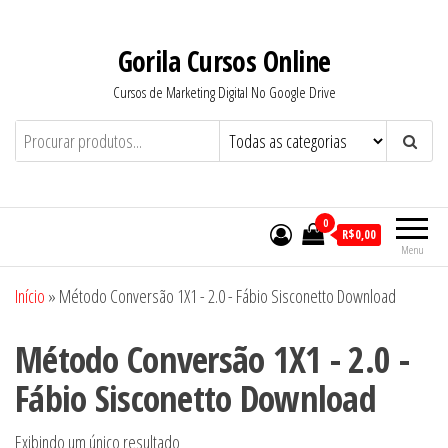
Pular
para
Gorila Cursos Online
o
Cursos de Marketing Digital No Google Drive
conteúdo
0
R$0,00
Menu
Início
»
Método Conversão 1X1 - 2.0 - Fábio Sisconetto Download
Método Conversão 1X1 - 2.0 -
Fábio Sisconetto Download
Exibindo um único resultado