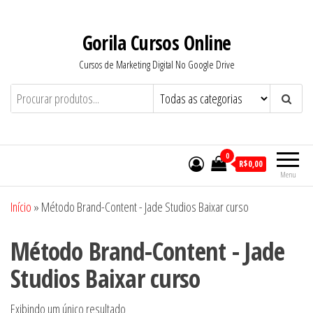
Pular
para
Gorila Cursos Online
o
Cursos de Marketing Digital No Google Drive
conteúdo
0
R$0,00
Menu
Início
»
Método Brand-Content - Jade Studios Baixar curso
Método Brand-Content - Jade
Studios Baixar curso
Exibindo um único resultado