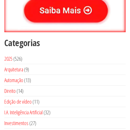
Categorias
5
2025
526
2
9
Arquitetura
9
6
p
1
Automação
13
p
r
3
1
Direito
14
r
o
p
4
o
1
Edição de vídeo
d
11
r
p
d
1
u
3
I.A. Inteligência Artificial
o
32
r
u
p
t
2
d
2
Investimentos
o
27
t
r
o
p
u