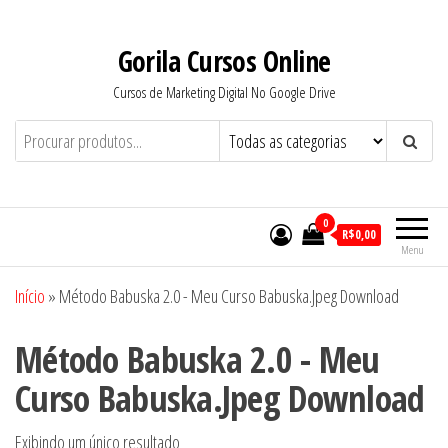
Pular
para
Gorila Cursos Online
o
Cursos de Marketing Digital No Google Drive
conteúdo
0
R$0,00
Menu
Início
»
Método Babuska 2.0 - Meu Curso Babuska.Jpeg Download
Método Babuska 2.0 - Meu
Curso Babuska.Jpeg Download
Exibindo um único resultado