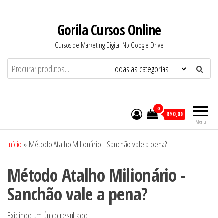
Pular
para
Gorila Cursos Online
o
Cursos de Marketing Digital No Google Drive
conteúdo
0
R$0,00
Menu
Início
»
Método Atalho Milionário - Sanchão vale a pena?
Método Atalho Milionário -
Sanchão vale a pena?
Exibindo um único resultado