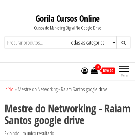
Pular
para
Gorila Cursos Online
o
Cursos de Marketing Digital No Google Drive
conteúdo
0
R$0,00
Menu
Início
»
Mestre do Networking - Raiam Santos google drive
Mestre do Networking - Raiam
Santos google drive
Exibindo um único resultado