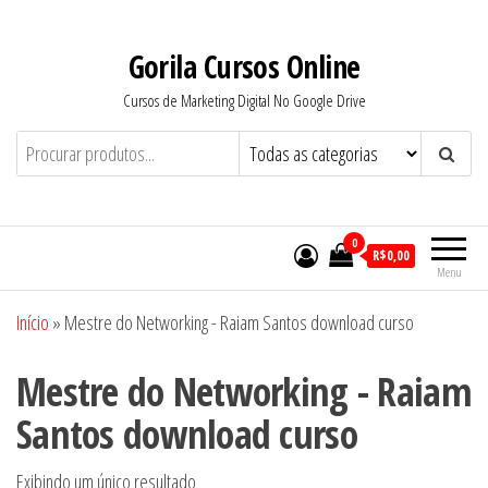
Pular
para
Gorila Cursos Online
o
Cursos de Marketing Digital No Google Drive
conteúdo
0
R$0,00
Menu
Início
»
Mestre do Networking - Raiam Santos download curso
Mestre do Networking - Raiam
Santos download curso
Exibindo um único resultado