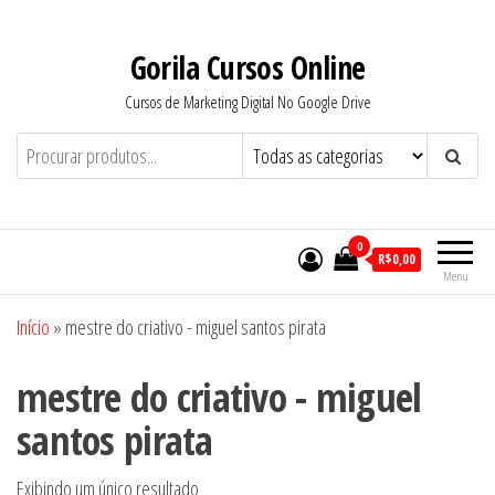
Pular
para
Gorila Cursos Online
o
Cursos de Marketing Digital No Google Drive
conteúdo
0
R$0,00
Menu
Início
»
mestre do criativo - miguel santos pirata
mestre do criativo - miguel
santos pirata
Exibindo um único resultado