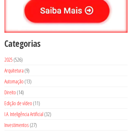
Categorias
5
2025
526
2
9
Arquitetura
9
6
p
1
Automação
13
p
r
3
1
Direito
14
r
o
p
4
o
1
Edição de vídeo
d
11
r
p
d
1
u
3
I.A. Inteligência Artificial
o
32
r
u
p
t
2
d
2
Investimentos
o
27
t
r
o
p
u