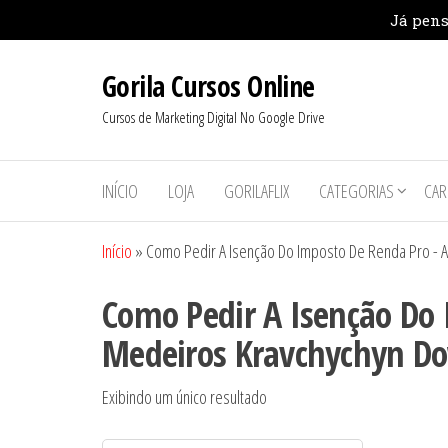
Pular
Gorila Cursos Online
para
o
Cursos de Marketing Digital No Google Drive
conteúdo
INÍCIO
LOJA
GORILAFLIX
CATEGORIAS
CAR
Início
»
Como Pedir A Isenção Do Imposto De Renda Pro -
Como Pedir A Isenção Do
Medeiros Kravchychyn D
Exibindo um único resultado