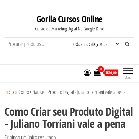
Pular
para
Gorila Cursos Online
o
Cursos de Marketing Digital No Google Drive
conteúdo
0
R$0,00
Menu
Início
»
Como Criar seu Produto Digital - Juliano Torriani vale a pena
Como Criar seu Produto Digital
- Juliano Torriani vale a pena
Exibindo um único resultado