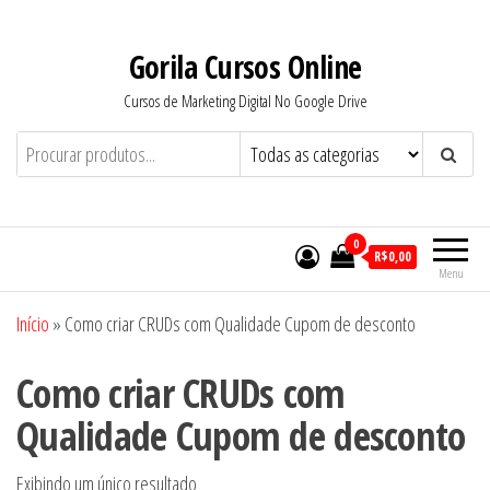
Pular
para
Gorila Cursos Online
o
Cursos de Marketing Digital No Google Drive
conteúdo
0
R$0,00
Menu
Início
»
Como criar CRUDs com Qualidade Cupom de desconto
Como criar CRUDs com
Qualidade Cupom de desconto
Exibindo um único resultado