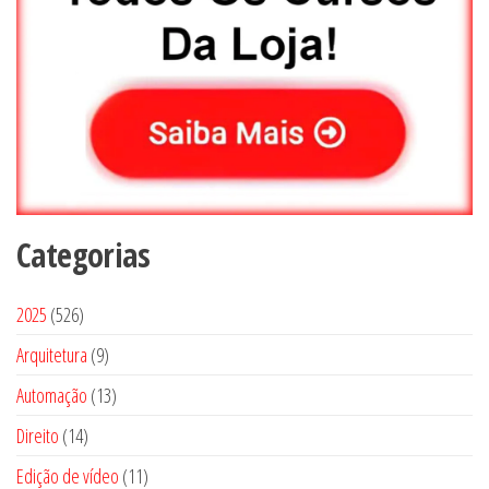
Categorias
5
2025
526
2
9
Arquitetura
9
6
p
1
Automação
13
p
r
3
1
Direito
14
r
o
p
4
o
1
Edição de vídeo
d
11
r