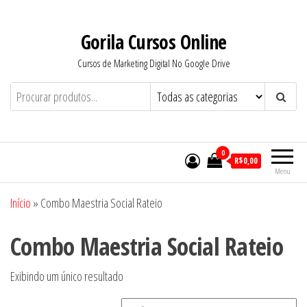
Pular
para
Gorila Cursos Online
o
Cursos de Marketing Digital No Google Drive
conteúdo
0
R$0,00
Menu
Início
»
Combo Maestria Social Rateio
Combo Maestria Social Rateio
Exibindo um único resultado