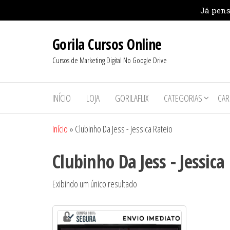
Pular
Gorila Cursos Online
para
o
Cursos de Marketing Digital No Google Drive
conteúdo
INÍCIO
LOJA
GORILAFLIX
CATEGORIAS
CAR
Início
»
Clubinho Da Jess - Jessica Rateio
Clubinho Da Jess - Jessica
Exibindo um único resultado