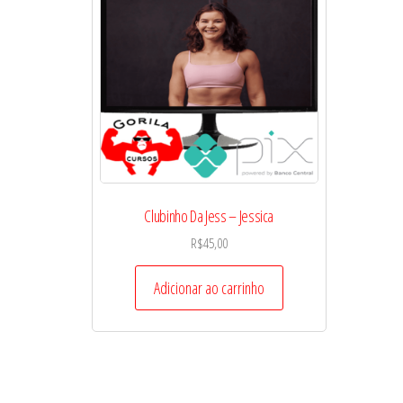
Clubinho Da Jess – Jessica
R$
45,00
Adicionar ao carrinho